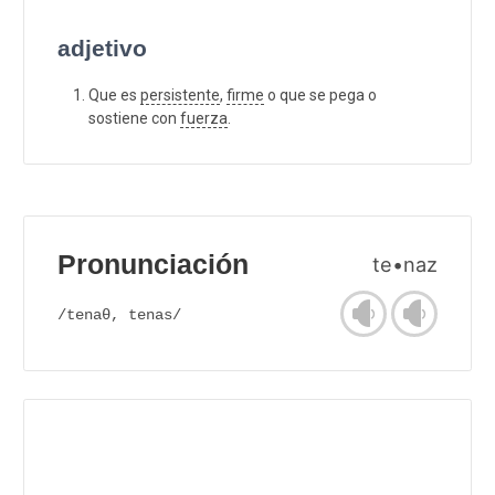
adjetivo
Que es
persistente
,
firme
o que se pega o
sostiene con
fuerza
.
Pronunciación
te•naz
/tenaθ, tenas/