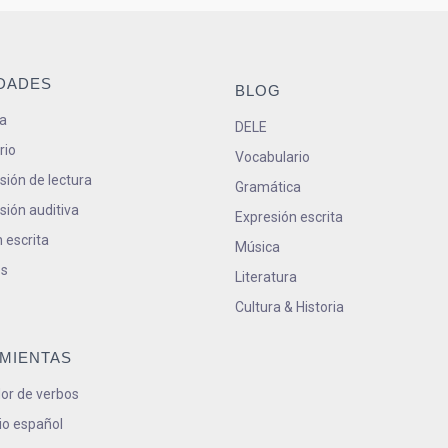
IDADES
BLOG
a
DELE
rio
Vocabulario
ión de lectura
Gramática
ión auditiva
Expresión escrita
 escrita
Música
s
Literatura
Cultura & Historia
MIENTAS
or de verbos
io español