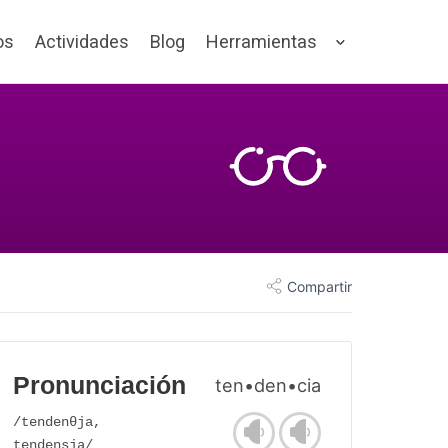
os
Actividades
Blog
Herramientas
Compartir
Pronunciación
ten•den•cia
/tendenθja,
tendensja/