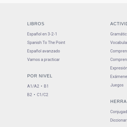
LIBROS
ACTIV
Español en 3-2-1
Gramátic
Spanish To The Point
Vocabula
Español avanzado
Comprens
Vamos a practicar
Comprens
Expresión
POR NIVEL
Exámene
Juegos
A1/A2
•
B1
B2
•
C1/C2
HERRA
Conjugad
Diccionar