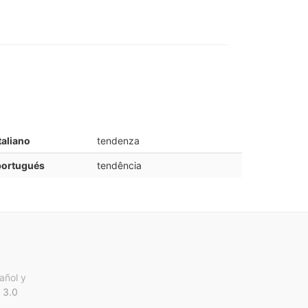
taliano
tendenza
portugués
tendência
añol y
 3.0