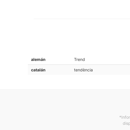
alemán
Trend
catalán
tendència
*Info
dis