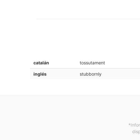
catalán
tossutament
inglés
stubbornly
*Info
dis