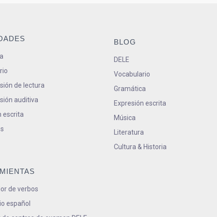
IDADES
BLOG
a
DELE
rio
Vocabulario
ión de lectura
Gramática
ión auditiva
Expresión escrita
 escrita
Música
s
Literatura
Cultura & Historia
MIENTAS
or de verbos
io español