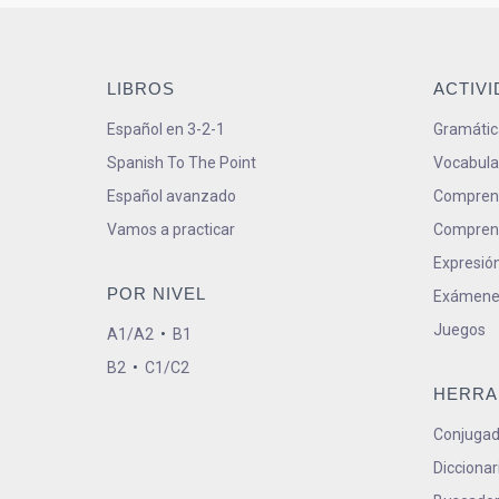
LIBROS
ACTIV
Español en 3-2-1
Gramátic
Spanish To The Point
Vocabula
Español avanzado
Comprens
Vamos a practicar
Comprens
Expresión
POR NIVEL
Exámene
Juegos
A1/A2
•
B1
B2
•
C1/C2
HERRA
Conjugad
Diccionar