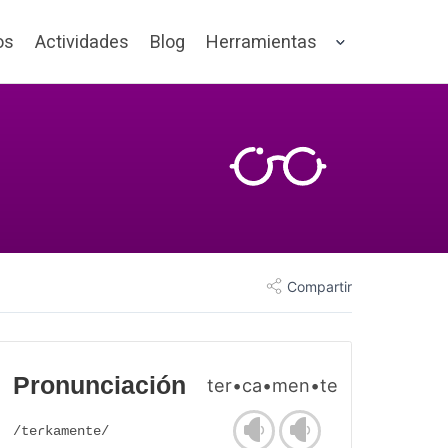
os
Actividades
Blog
Herramientas
Compartir
Pronunciación
ter•ca•men•te
/teɾkamente/