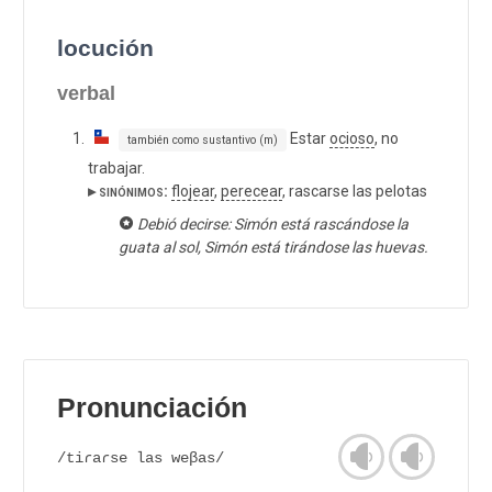
locución
verbal
Estar
ocioso
, no
también como sustantivo (m)
trabajar.
▸ sinónimos:
flojear
,
perecear
, rascarse las pelotas
Debió decirse: Simón está rascándose la
guata al sol, Simón está tirándose las huevas.
Pronunciación
/tiɾaɾse las weβas/