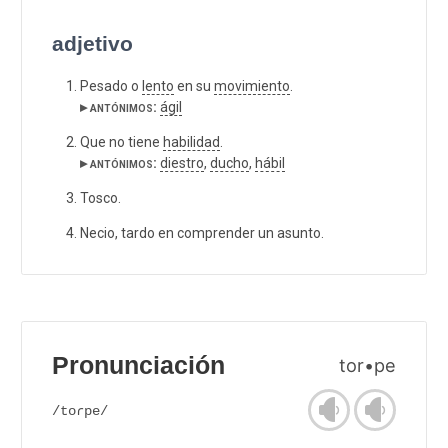
adjetivo
Pesado o
lento
en su
movimiento
.
▸ antónimos:
ágil
Que no tiene
habilidad
.
▸ antónimos:
diestro
,
ducho
,
hábil
Tosco.
Necio, tardo en comprender un asunto.
Pronunciación
tor•pe
/toɾpe/