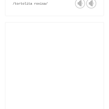
/toɾtolita roxisa/