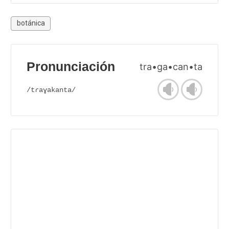
botánica
Pronunciación
tra•ga•can•ta
/tɾaɣakanta/