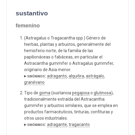
sustantivo
femenino
(Astragalus o Tragacantha spp.) Género de
hierbas, plantas y arbustos, generalmente del
hemisferio norte, de la familia de las
papilionáceas o fabáceas, en particular el
Astracantha gummifer o Astragalus gummifer,
originario de Asia menor.
▸ sinónimos:
adraganto
,
alquitira
,
astrágalo
,
granévano
Tipo de
goma
(sustancia
pegajosa
o
glutinosa
),
tradicionalmente extraída del Astracantha
gummifer y arbustos similares, que se emplea en
productos farmacéuticos, tinturas, confituras y
otros usos industriales.
▸ sinónimos:
adragante
,
tragacanto