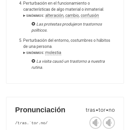
Perturbación en el funcionamiento o
características de algo material o inmaterial.
▸ sinónimos:
alteración
,
cambio
,
confusión
Las protestas produjeron trastornos
políticos.
Perturbación del entorno, costumbres o hábitos
de una persona.
▸ sinónimos:
molestia
La visita causó un trastorno a nuestra
rutina.
Pronunciación
tras•tor•no
/tɾas.ˈtoɾ.no/