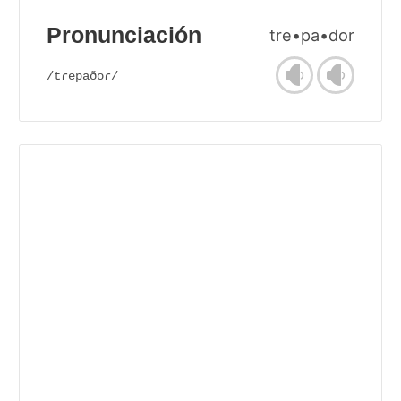
Pronunciación
tre•pa•dor
/tɾepaðoɾ/