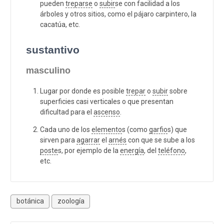
pueden
treparse
o
subir
se con facilidad a los
árboles y otros sitios, como el pájaro carpintero, la
cacatúa, etc.
sustantivo
masculino
Lugar por donde es posible
trepar
o
subir
sobre
superficies casi verticales o que presentan
dificultad para el
ascenso
.
Cada uno de los
elemento
s (como
garfio
s) que
sirven para
agarrar
el
arnés
con que se sube a los
poste
s, por ejemplo de la
energía
, del
teléfono
,
etc.
botánica
zoología