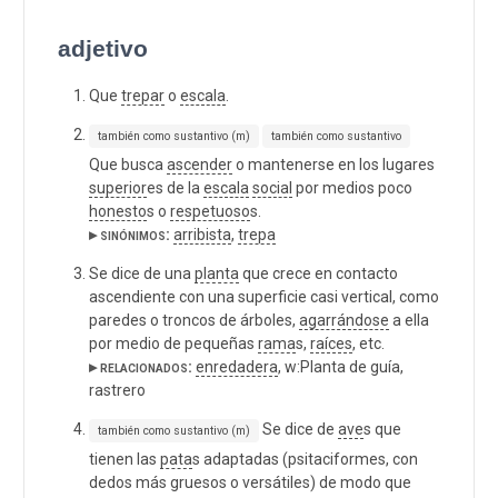
adjetivo
Que
trepar
o
escala
.
también como sustantivo (m)
también como sustantivo
Que busca
ascender
o mantenerse en los lugares
superior
es de la
escala
social
por medios poco
honesto
s o
respetuoso
s.
▸ sinónimos:
arribista
,
trepa
Se dice de una
planta
que crece en contacto
ascendiente con una superficie casi vertical, como
paredes o troncos de árboles,
agarrándose
a ella
por medio de pequeñas
rama
s,
raíces
, etc.
▸ relacionados:
enredadera
, w:Planta de guía,
rastrero
Se dice de
ave
s que
también como sustantivo (m)
tienen las
pata
s adaptadas (psitaciformes, con
dedos más gruesos o versátiles) de modo que