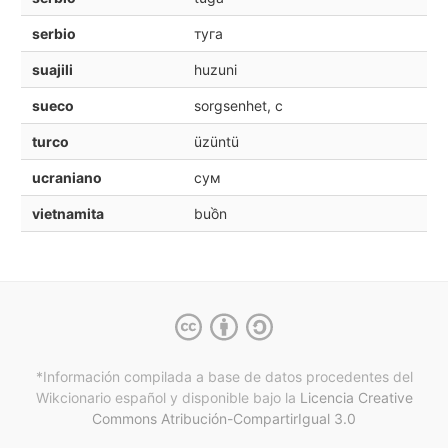
serbio
туга
suajili
huzuni
sueco
sorgsenhet, c
turco
üzüntü
ucraniano
сум
vietnamita
buồn
*Información compilada a base de datos procedentes del
Wikcionario español y
disponible bajo la
Licencia Creative
Commons Atribución-CompartirIgual 3.0