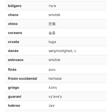
búlgaro
тъга
checo
smutek
chino
悲傷
coreano
슬픔
croata
tuga
danés
sørgmodighed, c
eslovaco
smútok
finés
suru
frisón occidental
hertsear
griego
λύπη
guaraní
vy'ave'y
hebreo
עצב