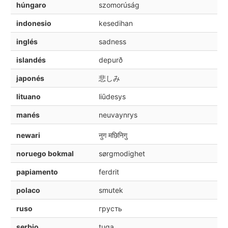
húngaro
szomorúság
indonesio
kesedihan
inglés
sadness
islandés
depurð
japonés
悲しみ
lituano
liūdesys
manés
neuvaynrys
newari
नुग मछिनिगु
noruego bokmal
sørgmodighet
papiamento
ferdrit
polaco
smutek
ruso
грусть
serbio
tuga