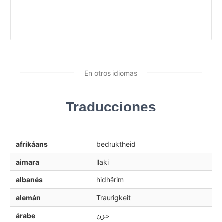
En otros idiomas
Traducciones
afrikáans
bedruktheid
aimara
llaki
albanés
hidhërim
alemán
Traurigkeit
árabe
حزن