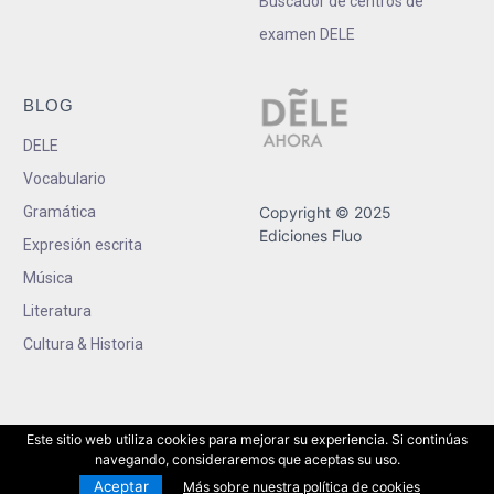
Buscador de centros de
examen DELE
BLOG
DELE
Vocabulario
Gramática
Copyright © 2025
Ediciones Fluo
Expresión escrita
Música
Literatura
Cultura & Historia
Este sitio web utiliza cookies para mejorar su experiencia. Si continúas
navegando, consideraremos que aceptas su uso.
Aceptar
Más sobre nuestra política de cookies