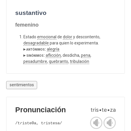
sustantivo
femenino
Estado
emocional
de
dolor
y descontento,
desagradable
para quien lo experimenta.
▸ antónimos:
alegría
▸ sinónimos:
aflicción
, desdicha,
pena
,
pesadumbre
,
quebranto
,
tribulación
sentimientos
Pronunciación
tris•te•za
/tɾisteθa, tɾistesa/