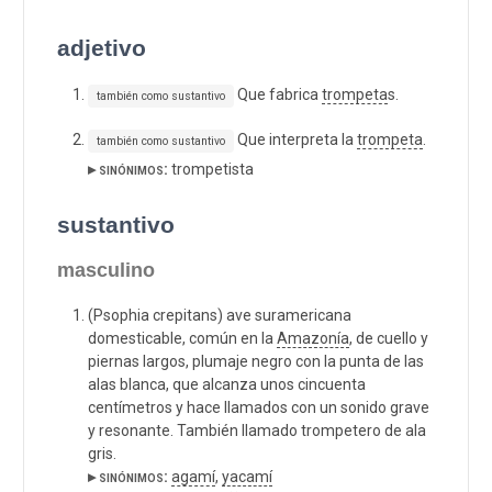
adjetivo
Que fabrica
trompeta
s.
también como sustantivo
Que interpreta la
trompeta
.
también como sustantivo
▸ sinónimos:
trompetista
sustantivo
masculino
(Psophia crepitans) ave suramericana
domesticable, común en la
Amazonía
, de cuello y
piernas largos, plumaje negro con la punta de las
alas blanca, que alcanza unos cincuenta
centímetros y hace llamados con un sonido grave
y resonante. También llamado trompetero de ala
gris.
▸ sinónimos:
agamí
,
yacamí