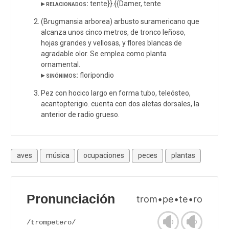
▸ relacionados:
tente}}.{{Damer, tente
(Brugmansia arborea) arbusto suramericano que
alcanza unos cinco metros, de tronco leñoso,
hojas grandes y vellosas, y flores blancas de
agradable olor. Se emplea como planta
ornamental.
▸ sinónimos:
floripondio
Pez con hocico largo en forma tubo, teleósteo,
acantopterigio. cuenta con dos aletas dorsales, la
anterior de radio grueso.
aves
música
ocupaciones
peces
plantas
Pronunciación
trom•pe•te•ro
/tɾompeteɾo/