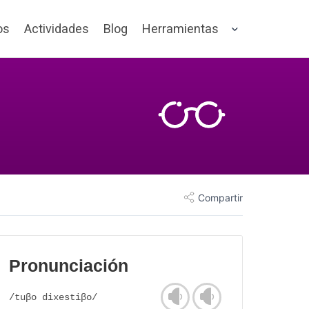
os
Actividades
Blog
Herramientas
Compartir
Pronunciación
/tuβo dixestiβo/