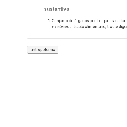
sustantiva
Conjunto de
órgano
s por los que transita
▸ sinónimos:
tracto alimentario, tracto dige
antropotomía