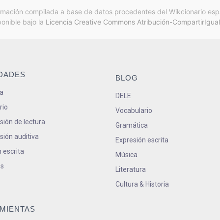
rmación compilada a base de datos procedentes del Wikcionario esp
ponible bajo la
Licencia Creative Commons Atribución-CompartirIgual
IDADES
BLOG
a
DELE
rio
Vocabulario
ión de lectura
Gramática
ión auditiva
Expresión escrita
 escrita
Música
s
Literatura
Cultura & Historia
MIENTAS