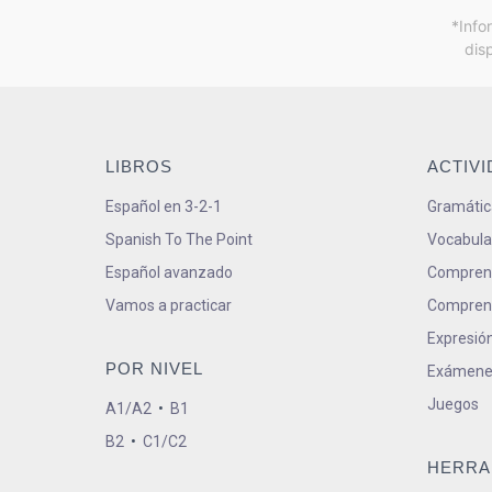
*Info
dis
LIBROS
ACTIV
Español en 3-2-1
Gramátic
Spanish To The Point
Vocabula
Español avanzado
Comprens
Vamos a practicar
Comprens
Expresión
POR NIVEL
Exámene
Juegos
A1/A2
•
B1
B2
•
C1/C2
HERRA