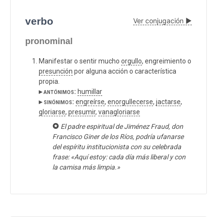
verbo
Ver conjugación ▶
pronominal
Manifestar o sentir mucho
orgullo
, engreimiento o
presunción
por alguna acción o característica
propia.
▸ antónimos:
humillar
▸ sinónimos:
engreírse
,
enorgullecerse
,
jactarse
,
gloriarse
,
presumir
,
vanagloriarse
El padre espiritual de Jiménez Fraud, don
Francisco Giner de los Ríos, podría ufanarse
del espíritu institucionista con su celebrada
frase: «Aquí estoy: cada día más liberal y con
la camisa más limpia.»