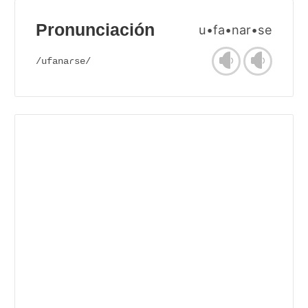
Pronunciación
u•fa•nar•se
/ufanaɾse/