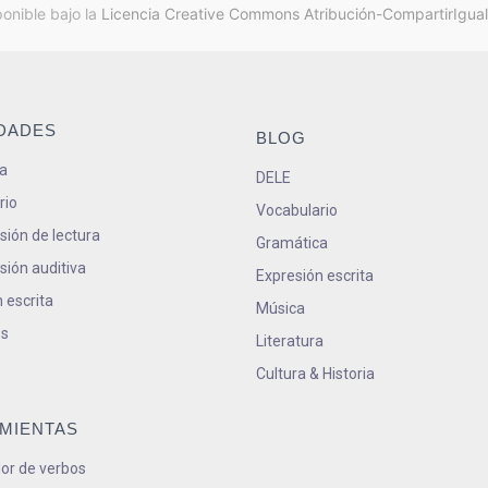
ponible bajo la
Licencia Creative Commons Atribución-CompartirIgual
IDADES
BLOG
a
DELE
rio
Vocabulario
ión de lectura
Gramática
ión auditiva
Expresión escrita
 escrita
Música
s
Literatura
Cultura & Historia
MIENTAS
or de verbos