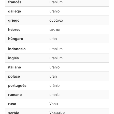
francés
uranium
gallego
uranio
griego
ουράνιο
hebreo
אורניום
húngaro
urán
indonesio
uranium
inglés
uranium
italiano
uranio
polaco
uran
portugués
urânio
rumano
uraniu
ruso
Уран
serbio
Уранијум