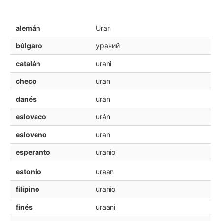
alemán
Uran
búlgaro
ураний
catalán
urani
checo
uran
danés
uran
eslovaco
urán
esloveno
uran
esperanto
uranio
estonio
uraan
filipino
uranio
finés
uraani