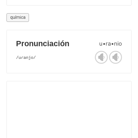
química
Pronunciación
u•ra•nio
/uɾanjo/