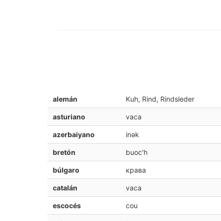
alemán
Kuh, Rind, Rindsleder
asturiano
vaca
azerbaiyano
inək
bretón
buoc'h
búlgaro
крава
catalán
vaca
escocés
cou