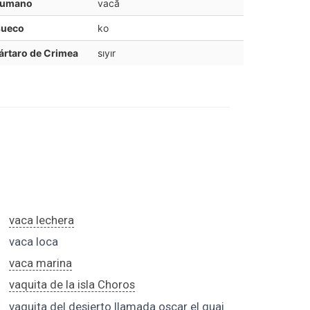
rumano
vacă
sueco
ko
ártaro de Crimea
sıyır
vaca lechera
vaca loca
vaca marina
vaquita de la isla Choros
vaquita del desierto llamada oscar el guai