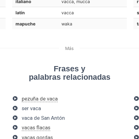
italiano
vacca, mucca
latín
vacca
mapuche
waka
t
Más
Frases y
palabras relacionadas
pezuña de vaca
ser vaca
vaca de San Antón
vacas flacas
vacas gordas