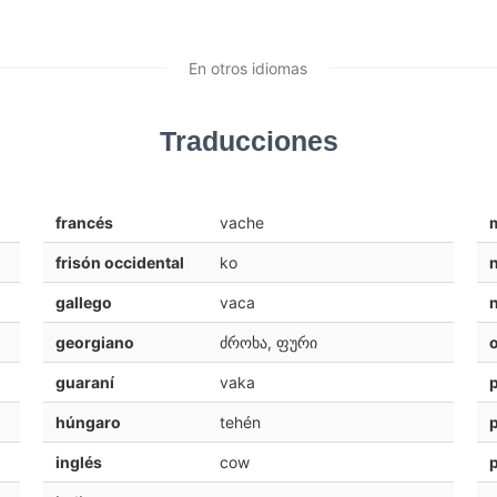
En otros idiomas
Traducciones
francés
vache
frisón occidental
ko
gallego
vaca
georgiano
ძროხა, ფური
o
guaraní
vaka
húngaro
tehén
inglés
cow