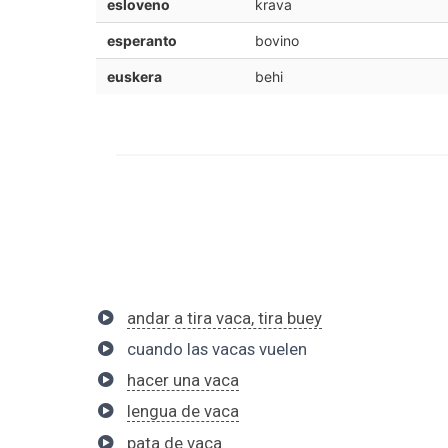
esloveno
krava
esperanto
bovino
euskera
behi
andar a tira vaca, tira buey
cuando las vacas vuelen
hacer una vaca
lengua de vaca
pata de vaca