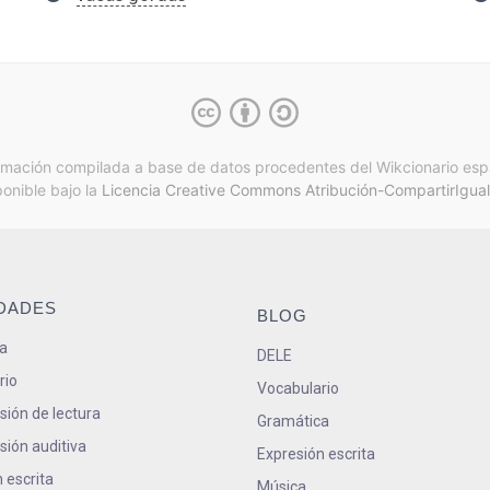
rmación compilada a base de datos procedentes del Wikcionario esp
ponible bajo la
Licencia Creative Commons Atribución-CompartirIgual
IDADES
BLOG
a
DELE
rio
Vocabulario
ión de lectura
Gramática
ión auditiva
Expresión escrita
 escrita
Música