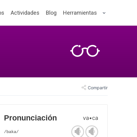
os
Actividades
Blog
Herramientas
Compartir
Pronunciación
va•ca
/baka/