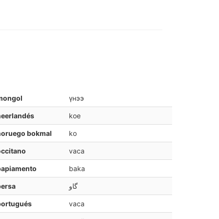
mongol
үнээ
neerlandés
koe
noruego bokmal
ko
ccitano
vaca
papiamento
baka
persa
گاو
portugués
vaca