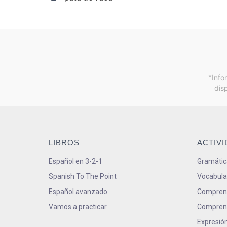
*Info
dis
LIBROS
ACTIV
Español en 3-2-1
Gramátic
Spanish To The Point
Vocabula
Español avanzado
Comprens
Vamos a practicar
Comprens
Expresión