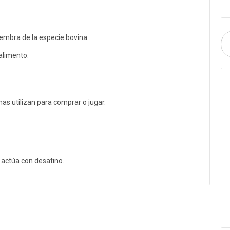
embra
de la especie
bovina
.
alimento
.
s utilizan para comprar o jugar.
 actúa con
desatino
.