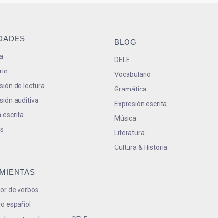
IDADES
BLOG
a
DELE
rio
Vocabulario
ión de lectura
Gramática
ión auditiva
Expresión escrita
 escrita
Música
s
Literatura
Cultura & Historia
MIENTAS
or de verbos
io español