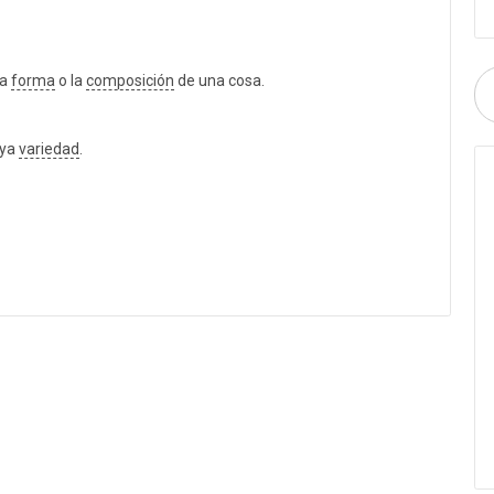
la
forma
o la
composición
de una cosa.
aya
variedad
.