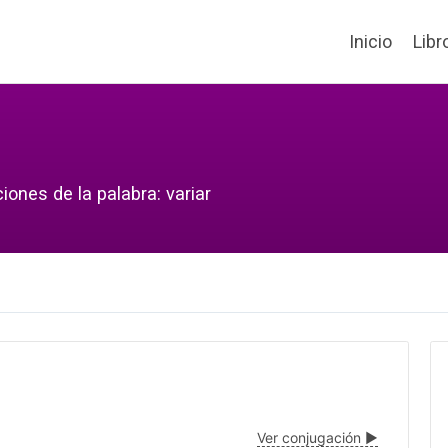
Inicio
Libr
iones de la palabra: variar
Ver conjugación ▶