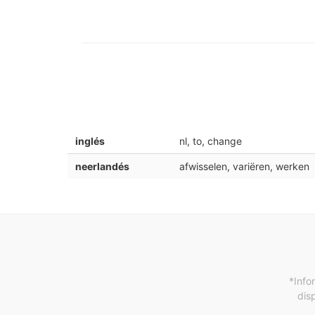
inglés
nl, to, change
neerlandés
afwisselen, variëren, werken
*Info
dis