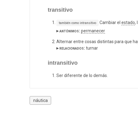
transitivo
Cambiar el
estado
, 
también como intransitivo
▸ antónimos:
permanecer
Alternar entre cosas distintas para que h
▸ relacionados:
turnar
intransitivo
Ser diferente de lo demás.
náutica