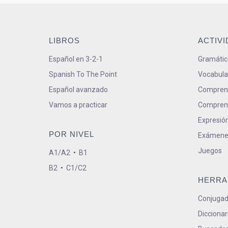
LIBROS
ACTIV
Español en 3-2-1
Gramátic
Spanish To The Point
Vocabula
Español avanzado
Comprens
Vamos a practicar
Comprens
Expresión
POR NIVEL
Exámene
Juegos
A1/A2
•
B1
B2
•
C1/C2
HERRA
Conjugad
Diccionar