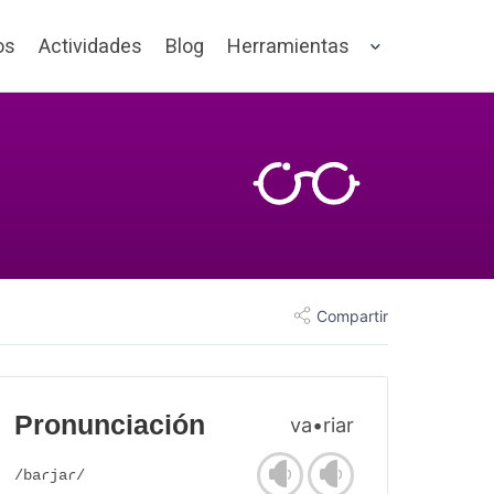
os
Actividades
Blog
Herramientas
Compartir
Pronunciación
va•riar
/baɾjaɾ/