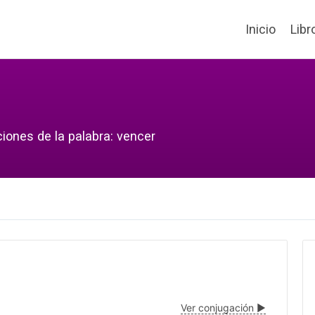
Inicio
Libr
iones de la palabra: vencer
Ver conjugación ▶