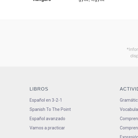
*Info
dis
LIBROS
ACTIV
Español en 3-2-1
Gramátic
Spanish To The Point
Vocabula
Español avanzado
Comprens
Vamos a practicar
Comprens
Expresión