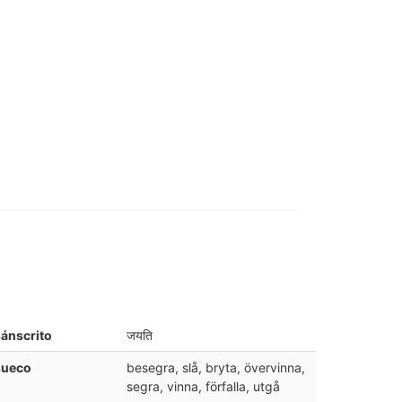
ánscrito
जयति
sueco
besegra, slå, bryta, övervinna,
segra, vinna, förfalla, utgå