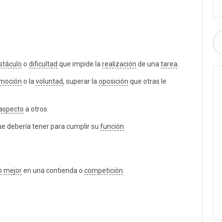
stáculo
o
dificultad
que impide la
realización
de una
tarea
.
moción
o la
voluntad
, superar la
oposición
que otras le
aspecto
a otros.
e debería tener para cumplir su
función
.
o
mejor
en una contienda o
competición
.