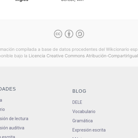
rmación compilada a base de datos procedentes del Wikcionario esp
ponible bajo la
Licencia Creative Commons Atribución-CompartirIgual
IDADES
BLOG
a
DELE
rio
Vocabulario
ión de lectura
Gramática
ión auditiva
Expresión escrita
 escrita