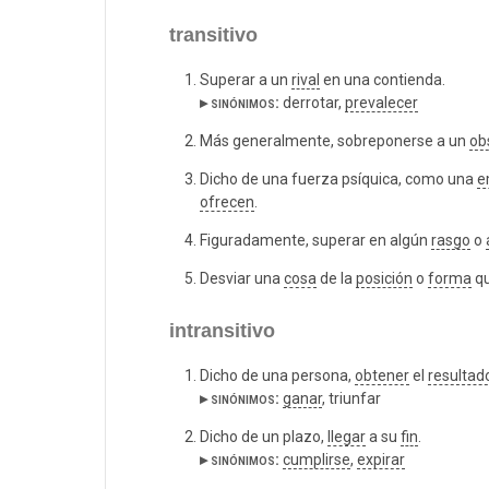
transitivo
Superar a un
rival
en una contienda.
▸ sinónimos:
derrotar,
prevalecer
Más generalmente, sobreponerse a un
ob
Dicho de una fuerza psíquica, como una
e
ofrecen
.
Figuradamente, superar en algún
rasgo
o
Desviar una
cosa
de la
posición
o
forma
qu
intransitivo
Dicho de una persona,
obtener
el
resultad
▸ sinónimos:
ganar
, triunfar
Dicho de un plazo,
llegar
a su
fin
.
▸ sinónimos:
cumplirse
,
expirar