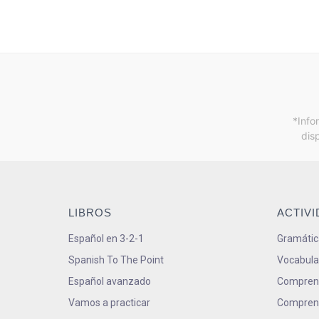
*Info
dis
LIBROS
ACTIV
Español en 3-2-1
Gramátic
Spanish To The Point
Vocabula
Español avanzado
Comprens
Vamos a practicar
Comprens