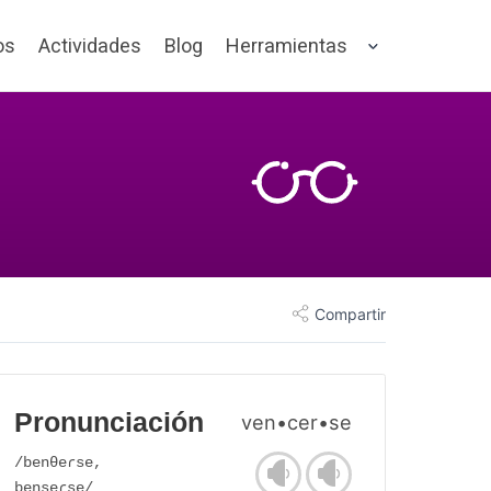
os
Actividades
Blog
Herramientas
Compartir
Pronunciación
ven•cer•se
/benθeɾse,
benseɾse/