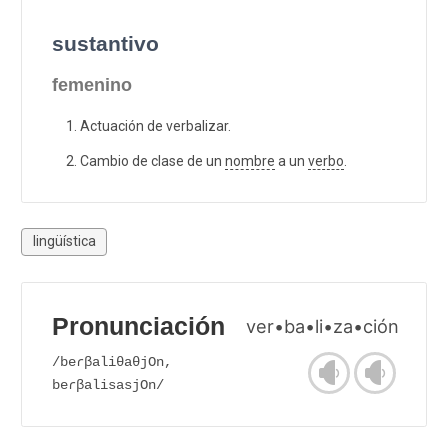
sustantivo
femenino
Actuación de verbalizar.
Cambio de clase de un
nombre
a un
verbo
.
lingüística
Pronunciación
ver•ba•li•za•ción
/beɾβaliθaθjOn,
beɾβalisasjOn/