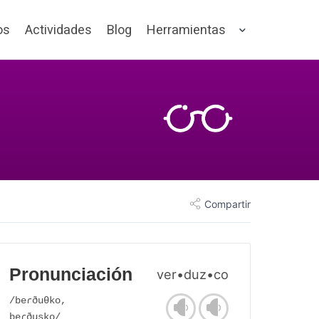
os
Actividades
Blog
Herramientas
Compartir
Pronunciación
ver•duz•co
/beɾðuθko,
beɾðusko/