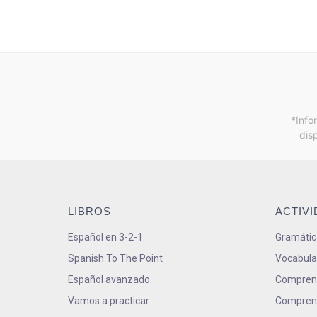
*Info
dis
LIBROS
ACTIV
Español en 3-2-1
Gramátic
Spanish To The Point
Vocabula
Español avanzado
Comprens
Vamos a practicar
Comprens