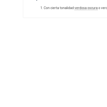
Con cierta tonalidad
verdosa
oscura
o ver