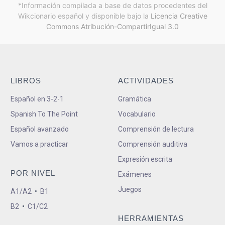
*Información compilada a base de datos procedentes del
Wikcionario español y
disponible bajo la
Licencia Creative
Commons Atribución-CompartirIgual 3.0
LIBROS
ACTIVIDADES
Español en 3-2-1
Gramática
Spanish To The Point
Vocabulario
Español avanzado
Comprensión de lectura
Vamos a practicar
Comprensión auditiva
Expresión escrita
POR NIVEL
Exámenes
Juegos
A1/A2
•
B1
B2
•
C1/C2
HERRAMIENTAS