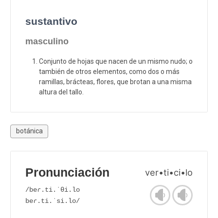
sustantivo
masculino
Conjunto de hojas que nacen de un mismo nudo; o
también de otros elementos, como dos o más
ramillas, brácteas, flores, que brotan a una misma
altura del tallo.
botánica
Pronunciación
ver•ti•ci•lo
/beɾ.ti.ˈθi.lo
beɾ.ti.ˈsi.lo/