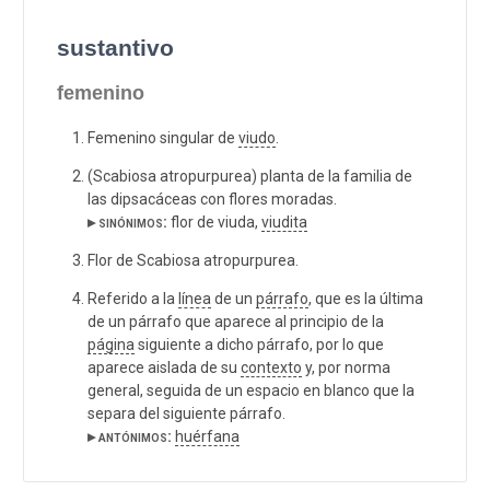
sustantivo
femenino
Femenino singular de
viudo
.
(Scabiosa atropurpurea) planta de la familia de
las dipsacáceas con flores moradas.
▸ sinónimos:
flor de viuda,
viudita
Flor de Scabiosa atropurpurea.
Referido a la
línea
de un
párrafo
, que es la última
de un párrafo que aparece al principio de la
página
siguiente a dicho párrafo, por lo que
aparece aislada de su
contexto
y, por norma
general, seguida de un espacio en blanco que la
separa del siguiente párrafo.
▸ antónimos:
huérfana