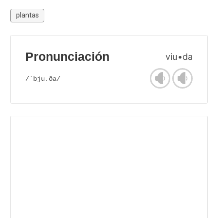
plantas
Pronunciación
viu•da
/ˈbju.ða/