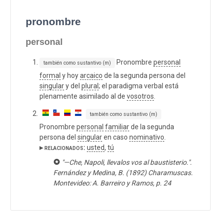
pronombre
personal
Pronombre
personal
también como sustantivo (m)
formal
y hoy
arcaico
de la segunda persona del
singular
y del
plural
; el paradigma verbal está
plenamente asimilado al de
vosotros
.
también como sustantivo (m)
Pronombre
personal
familiar
de la segunda
persona del
singular
en caso
nominativo
.
▸ relacionados:
usted
,
tú
"—Che, Napoli, llevalos vos al baustisterio.".
Fernández y Medina, B. (1892) Charamuscas.
Montevideo: A. Barreiro y Ramos, p. 24