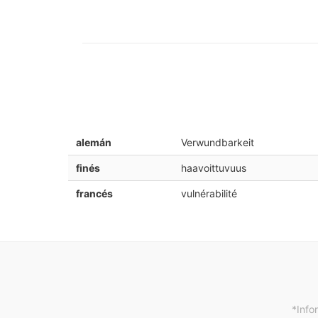
alemán
Verwundbarkeit
finés
haavoittuvuus
francés
vulnérabilité
*Info