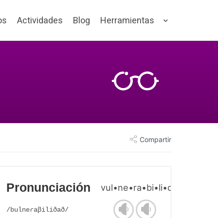
os
Actividades
Blog
Herramientas
Compartir
Pronunciación
vul•ne•ra•bi•li•dad
/bulneɾaβiliðað/