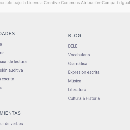
ponible bajo la
Licencia Creative Commons Atribución-CompartirIgual
IDADES
BLOG
a
DELE
rio
Vocabulario
ión de lectura
Gramática
ión auditiva
Expresión escrita
 escrita
Música
s
Literatura
Cultura & Historia
MIENTAS
or de verbos