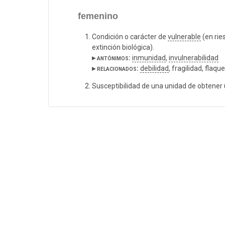
femenino
Condición o carácter de
vulnerable
(en rie
extinción biológica).
▸ antónimos:
inmunidad
,
invulnerabilidad
▸ relacionados:
debilidad
, fragilidad, flaqu
Susceptibilidad de una unidad de obtener 