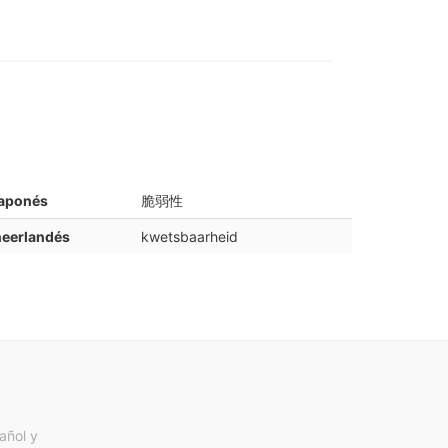
japonés
脆弱性
neerlandés
kwetsbaarheid
añol y