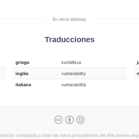
En otros idiomas
Traducciones
griego
ευπάθεια
inglés
vulnerability
italiano
vulnerabilità
rmación compilada a base de datos procedentes del Wikcionario esp