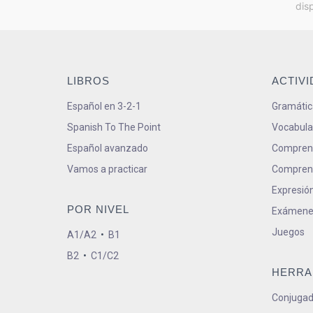
dis
LIBROS
ACTIV
Español en 3-2-1
Gramátic
Spanish To The Point
Vocabula
Español avanzado
Comprens
Vamos a practicar
Comprens
Expresión
POR NIVEL
Exámene
Juegos
A1/A2
•
B1
B2
•
C1/C2
HERRA
Conjugad