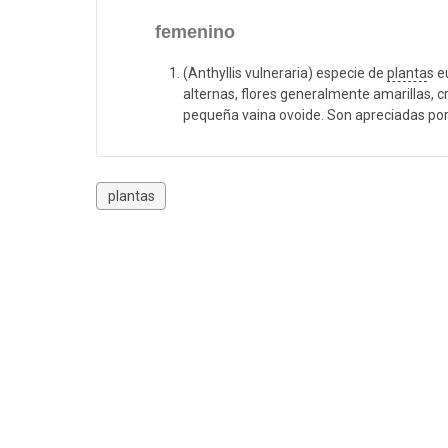
femenino
(Anthyllis vulneraria) especie de
planta
s e
alternas, flores generalmente amarillas, 
pequeña vaina ovoide. Son apreciadas por
plantas