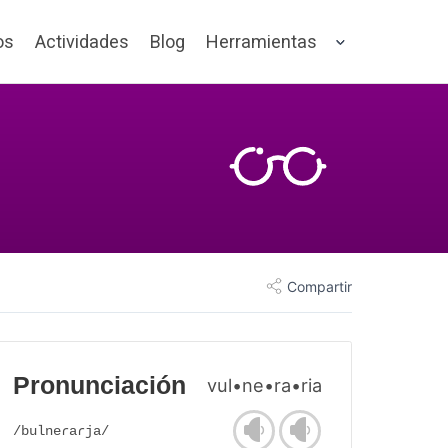
os
Actividades
Blog
Herramientas
Compartir
Pronunciación
vul•ne•ra•ria
/bulneɾaɾja/