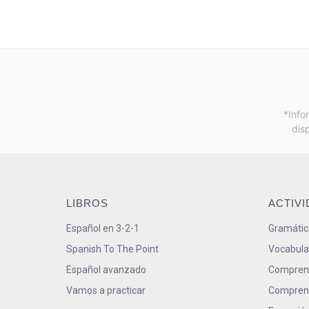
*Info
dis
LIBROS
ACTIV
Español en 3-2-1
Gramátic
Spanish To The Point
Vocabula
Español avanzado
Comprens
Vamos a practicar
Comprens