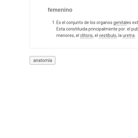
femenino
Es el conjunto de los organos
genital
es ex
Esta constituida principalmente por: el pub
menores, el
clítoris
, el
vestíbulo
, la
uretra
.
anatomía