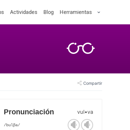
os
Actividades
Blog
Herramientas
Compartir
Pronunciación
vul•va
/bulβa/