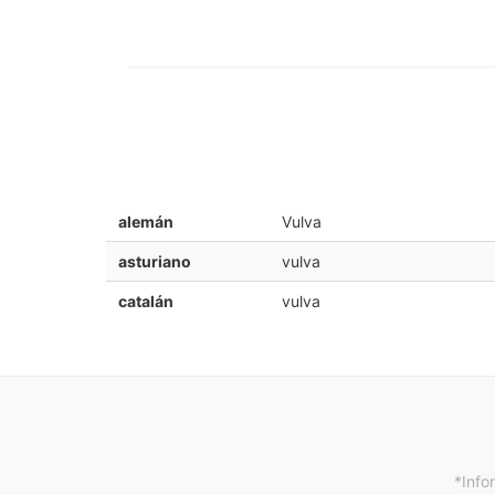
alemán
Vulva
asturiano
vulva
catalán
vulva
*Info