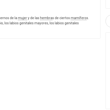
ternos de la
mujer
y de las
hembra
s de ciertos
mamífero
s.
is, los labios genitales mayores, los labios genitales