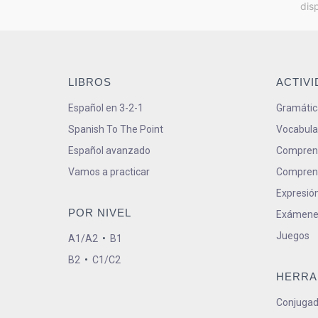
dis
LIBROS
ACTIV
Español en 3-2-1
Gramátic
Spanish To The Point
Vocabula
Español avanzado
Comprens
Vamos a practicar
Comprens
Expresión
POR NIVEL
Exámene
Juegos
A1/A2
•
B1
B2
•
C1/C2
HERRA
Conjugad