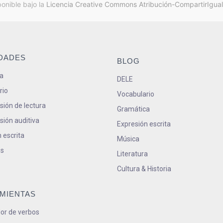
ponible bajo la
Licencia Creative Commons Atribución-CompartirIgual
IDADES
BLOG
a
DELE
rio
Vocabulario
ión de lectura
Gramática
ión auditiva
Expresión escrita
 escrita
Música
s
Literatura
Cultura & Historia
MIENTAS
or de verbos