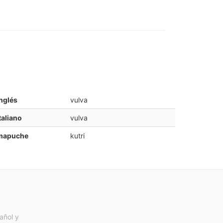
nglés
vulva
taliano
vulva
mapuche
kutri
añol y