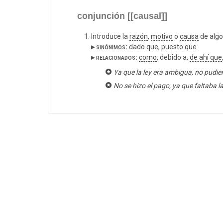
conjunción [[causal]]
Introduce la
razón
,
motivo
o
causa
de algo
▸ sinónimos:
dado que
,
puesto que
▸ relacionados:
como
, debido a,
de ahí que
Ya que la ley era ambigua, no pudie
No se hizo el pago, ya que faltaba la