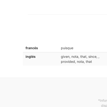
francés
puisque
inglés
given, nota, that, since, ,
provided, nota, that
*Info
dis