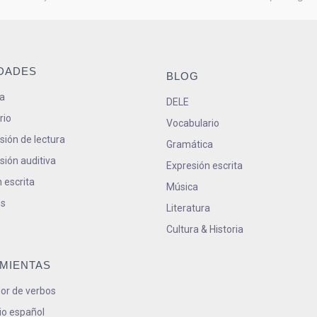
IDADES
BLOG
a
DELE
rio
Vocabulario
ión de lectura
Gramática
ión auditiva
Expresión escrita
 escrita
Música
s
Literatura
Cultura & Historia
MIENTAS
or de verbos
io español