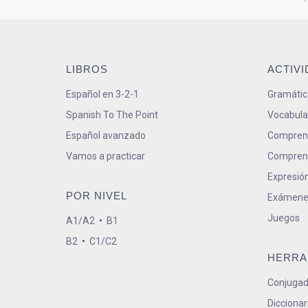
LIBROS
ACTIV
Español en 3-2-1
Gramátic
Spanish To The Point
Vocabula
Español avanzado
Comprens
Vamos a practicar
Comprens
Expresión
POR NIVEL
Exámene
Juegos
A1/A2
•
B1
B2
•
C1/C2
HERRA
Conjugad
Diccionar