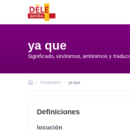
ya que
Significado, sinónimos, antónimos y traducc
Diccionario
ya que
Definiciones
locución