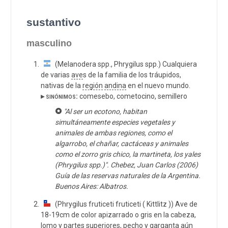
sustantivo
masculino
(Melanodera spp., Phrygilus spp.) Cualquiera
de varias
ave
s de la familia de los tráupidos,
nativas de la
región
andina
en el nuevo mundo.
▸ sinónimos:
comesebo, cometocino, semillero
"Al ser un ecotono, habitan
simultáneamente especies vegetales y
animales de ambas regiones, como el
algarrobo, el chañar, cactáceas y animales
como el zorro gris chico, la martineta, los yales
(Phrygilus spp.)". Chebez, Juan Carlos (2006)
Guía de las reservas naturales de la Argentina.
Buenos Aires: Albatros.
(Phrygilus fruticeti fruticeti ( Kittlitz )) Ave de
18-19cm de color apizarrado o gris en la cabeza,
lomo y partes superiores, pecho y garganta aún