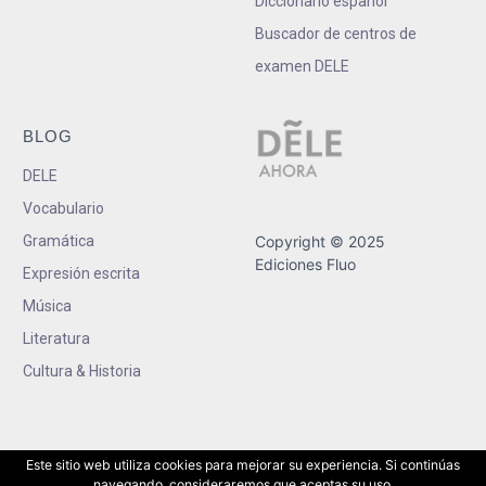
Diccionario español
Buscador de centros de
examen DELE
BLOG
DELE
Vocabulario
Gramática
Copyright © 2025
Ediciones Fluo
Expresión escrita
Música
Literatura
Cultura & Historia
Este sitio web utiliza cookies para mejorar su experiencia. Si continúas
navegando, consideraremos que aceptas su uso.