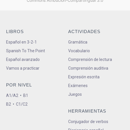
Commons Atribución-CompartirIgual 3.0
LIBROS
ACTIVIDADES
Español en 3-2-1
Gramática
Spanish To The Point
Vocabulario
Español avanzado
Comprensión de lectura
Vamos a practicar
Comprensión auditiva
Expresión escrita
POR NIVEL
Exámenes
Juegos
A1/A2
•
B1
B2
•
C1/C2
HERRAMIENTAS
Conjugador de verbos