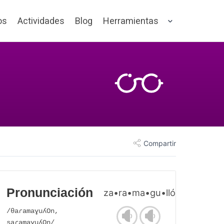
os
Actividades
Blog
Herramientas
Compartir
Pronunciación
za•ra•ma•gu•llón
/θaɾamaɣuʎOn,
saɾamaɣuʎOn/