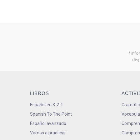
*Info
dis
LIBROS
ACTIV
Español en 3-2-1
Gramátic
Spanish To The Point
Vocabula
Español avanzado
Comprens
Vamos a practicar
Comprens