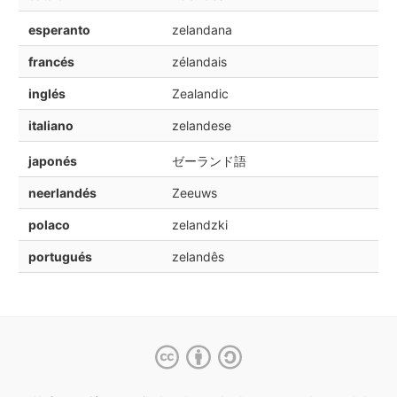
esperanto
zelandana
francés
zélandais
inglés
Zealandic
italiano
zelandese
japonés
ゼーランド語
neerlandés
Zeeuws
polaco
zelandzki
portugués
zelandês