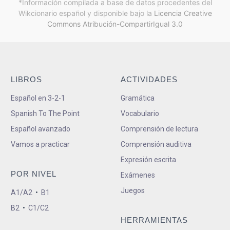
*Información compilada a base de datos procedentes del
Wikcionario español y
disponible bajo la
Licencia Creative
Commons Atribución-CompartirIgual 3.0
LIBROS
ACTIVIDADES
Español en 3-2-1
Gramática
Spanish To The Point
Vocabulario
Español avanzado
Comprensión de lectura
Vamos a practicar
Comprensión auditiva
Expresión escrita
POR NIVEL
Exámenes
Juegos
A1/A2
•
B1
B2
•
C1/C2
HERRAMIENTAS