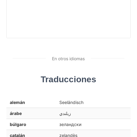
En otros idiomas
Traducciones
alemán
Seeländisch
árabe
زيلندي
búlgaro
зеландски
catalán
zelandès