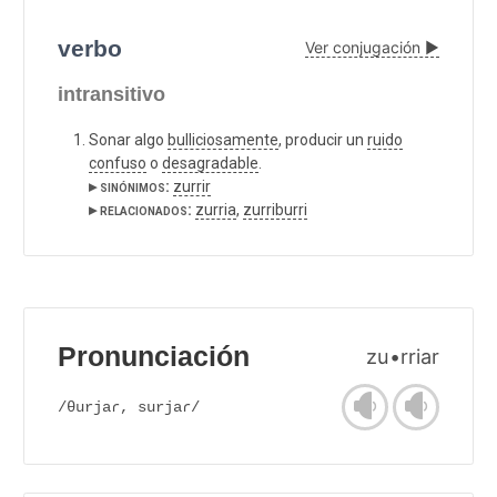
verbo
Ver conjugación ▶
intransitivo
Sonar algo
bulliciosamente
, producir un
ruido
confuso
o
desagradable
.
▸ sinónimos:
zurrir
▸ relacionados:
zurria
,
zurriburri
Pronunciación
zu•rriar
/θurjaɾ, surjaɾ/