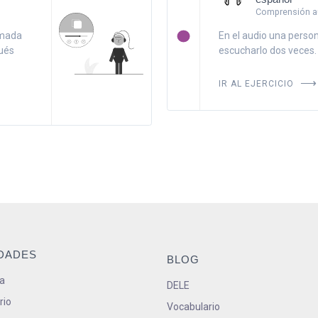
Comprensión au
amada
En el audio una person
ués
escucharlo dos veces. 
IR AL EJERCICIO
IDADES
BLOG
a
DELE
rio
Vocabulario