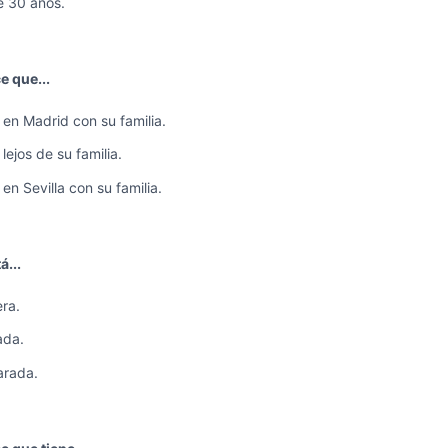
e 30 años.
e que...
 en Madrid con su familia.
lejos de su familia.
en Sevilla con su familia.
á...
era.
da.
rada.