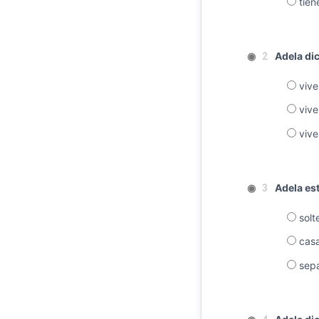
tien
◉
Adela dic
2
vive
vive 
vive 
◉
Adela est
3
solt
casa
sepa