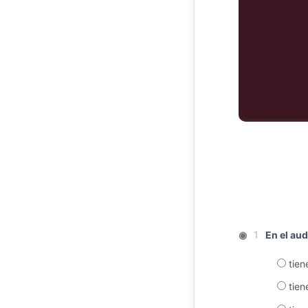
◉
En el aud
1
tien
tien