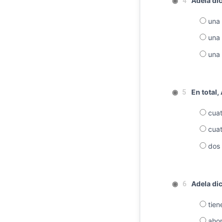
◉
Adela dic
4
una h
una h
una h
◉
En total, 
5
cuat
cuat
dos 
◉
Adela dic
6
tien
ahor