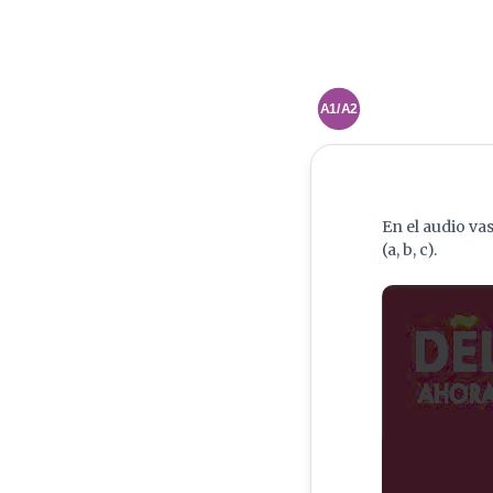
A1/A2
En el audio va
(a, b, c).