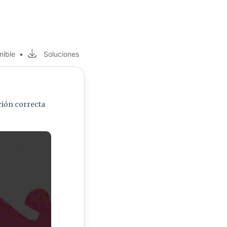
mible
•
Soluciones
ción correcta