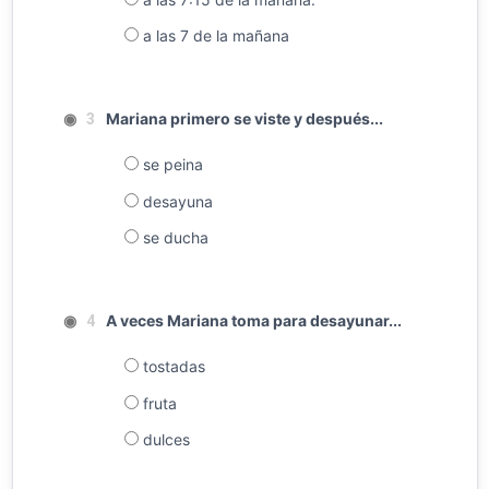
a las 7 de la mañana
◉
Mariana primero se viste y después...
3
se peina
desayuna
se ducha
◉
A veces Mariana toma para desayunar...
4
tostadas
fruta
dulces