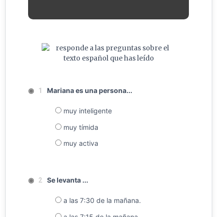
◉
Mariana es una persona...
1
muy inteligente
muy tímida
muy activa
◉
Se levanta ...
2
a las 7:30 de la mañana.
a las 7:15 de la mañana.