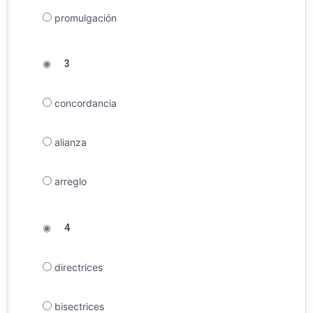
promulgación
◉
3
concordancia
alianza
arreglo
◉
4
directrices
bisectrices