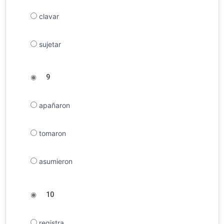
clavar
sujetar
◉
9
apañaron
tomaron
asumieron
◉
10
registra