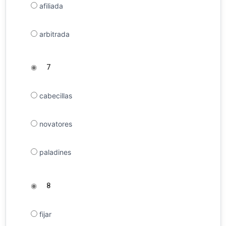
afiliada
arbitrada
◉
7
cabecillas
novatores
paladines
◉
8
fijar