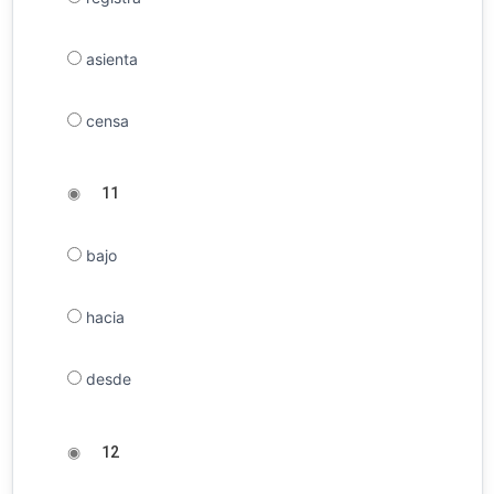
asienta
censa
◉
11
bajo
hacia
desde
◉
12