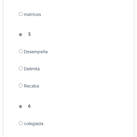
matrices
◉
5
Desempeña
Delimita
Recaba
◉
6
colegiada