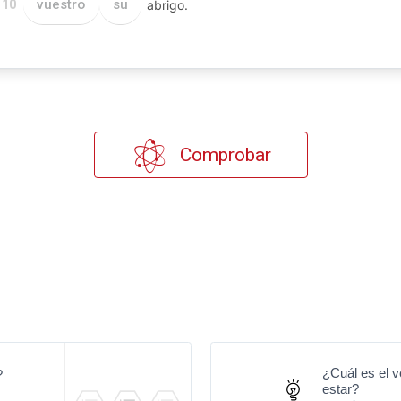
vuestro
su
abrigo.
10
Comprobar
¿Cuál es el v
?
estar?