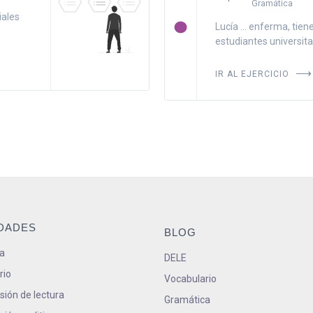
Gramática
iales
Lucía ... enferma, tiene
estudiantes universitar
IR AL EJERCICIO
IDADES
BLOG
a
DELE
rio
Vocabulario
ión de lectura
Gramática