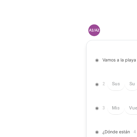
A1/A2
◉
Vamos a la playa
◉
Sus
Su
2
◉
Mis
Vue
3
◉
¿Dónde están
4