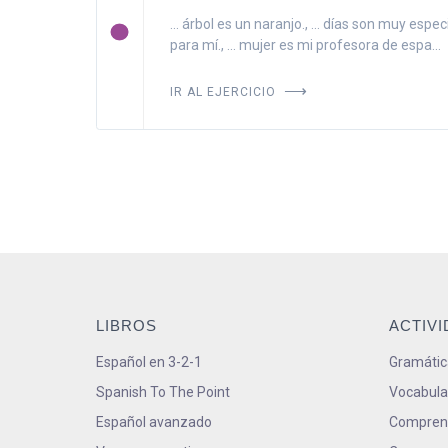
... árbol es un naranjo., ... días son muy espec
para mí., ... mujer es mi profesora de espa...
IR AL EJERCICIO
LIBROS
ACTIV
Español en 3-2-1
Gramátic
Spanish To The Point
Vocabula
Español avanzado
Comprens