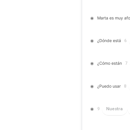
◉
Marta es muy afo
◉
¿Dónde está
6
◉
¿Cómo están
7
◉
¿Puedo usar
8
◉
Nuestra
9