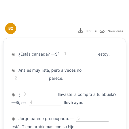
B2
•
PDF
Soluciones
1
◉
¿Estás cansada? —Sí,
estoy.
◉
Ana es muy lista, pero a veces no
2
parece.
3
◉
¿
llevaste la compra a tu abuela?
4
—Sí, se
llevé ayer.
5
◉
Jorge parece preocupado. —
está. Tiene problemas con su hijo.