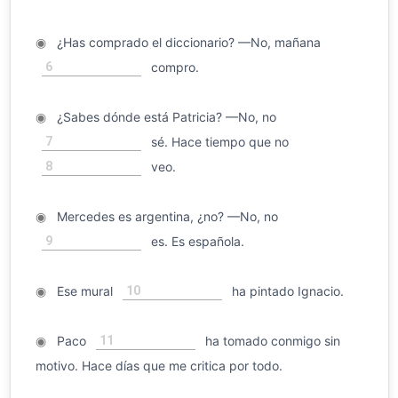
◉
¿Has comprado el diccionario? —No, mañana
6
compro.
◉
¿Sabes dónde está Patricia? —No, no
7
sé. Hace tiempo que no
8
veo.
◉
Mercedes es argentina, ¿no? —No, no
9
es. Es española.
10
◉
Ese mural
ha pintado Ignacio.
11
◉
Paco
ha tomado conmigo sin
motivo. Hace días que me critica por todo.