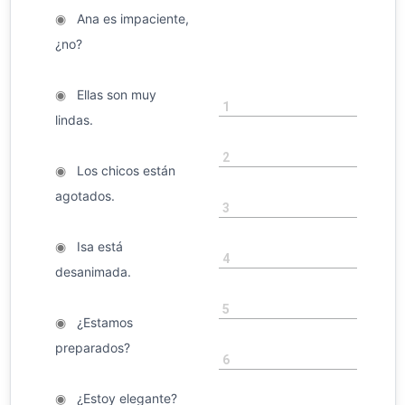
◉
Ana es impaciente,
¿no?
◉
Ellas son muy
1
lindas.
2
◉
Los chicos están
agotados.
3
◉
Isa está
4
desanimada.
5
◉
¿Estamos
preparados?
6
◉
¿Estoy elegante?