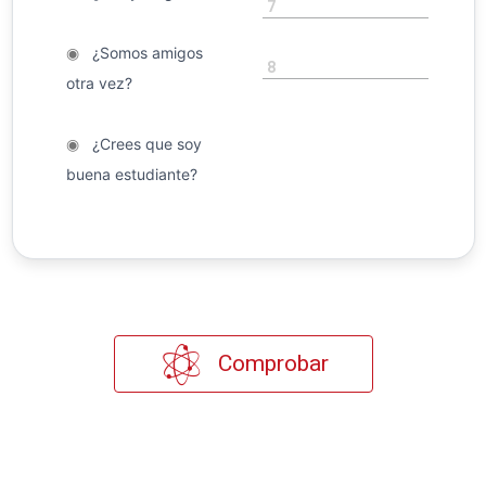
7
◉
¿Somos amigos
8
otra vez?
◉
¿Crees que soy
buena estudiante?
Comprobar