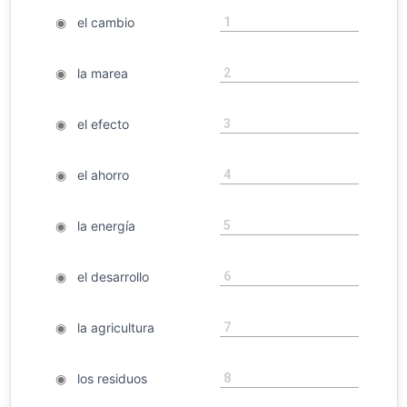
1
◉
el cambio
2
◉
la marea
3
◉
el efecto
4
◉
el ahorro
5
◉
la energía
6
◉
el desarrollo
7
◉
la agricultura
8
◉
los residuos