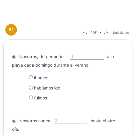
B2
•
PDF
Soluciones
1
◉
Nosotros, de pequeños,
a la
playa cada domingo durante el verano.
íbamos
habíamos ido
fuimos
2
◉
Nosotros nunca
hasta el otro
día.