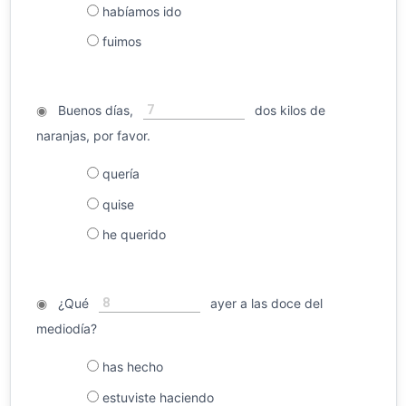
habíamos ido
fuimos
7
◉
Buenos días,
dos kilos de
naranjas, por favor.
quería
quise
he querido
8
◉
¿Qué
ayer a las doce del
mediodía?
has hecho
estuviste haciendo