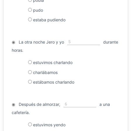
podía
pudo
estaba pudiendo
5
◉
La otra noche Jero y yo
durante
horas.
estuvimos charlando
charlábamos
estábamos charlando
6
◉
Después de almorzar,
a una
cafetería.
estuvimos yendo