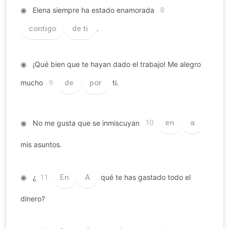
◉
Elena siempre ha estado enamorada
8
contigo
de ti
.
◉
¡Qué bien que te hayan dado el trabajo! Me alegro
mucho
de
por
ti.
9
◉
No me gusta que se inmiscuyan
en
a
10
mis asuntos.
◉
¿
En
A
qué te has gastado todo el
11
dinero?