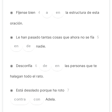
◉
Fíjense bien
a
en
la estructura de esta
4
oración.
◉
Le han pasado tantas cosas que ahora no se fía
5
en
de
nadie.
◉
Desconfía
de
en
las personas que te
6
halagan todo el rato.
◉
Está desolado porque ha roto
7
contra
con
Adela.