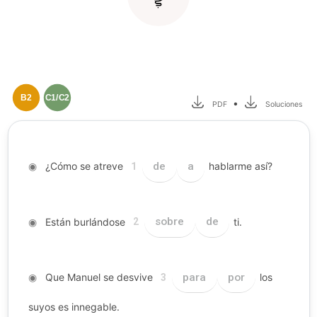
B2
C1/C2
•
PDF
Soluciones
◉
¿Cómo se atreve
de
a
hablarme así?
1
◉
Están burlándose
sobre
de
ti.
2
◉
Que Manuel se desvive
para
por
los
3
suyos es innegable.