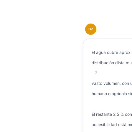
B2
El agua cubre aprox
distribución dista mu
2
vasto volumen, con u
humano o agrícola s
El restante 2,5 % con
accesibilidad está m