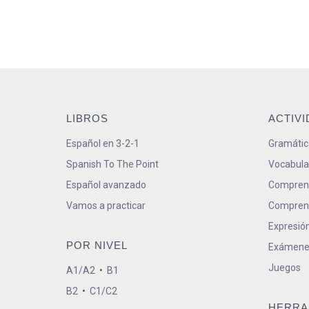
LIBROS
ACTIV
Español en 3-2-1
Gramátic
Spanish To The Point
Vocabula
Español avanzado
Comprens
Vamos a practicar
Comprens
Expresión
POR NIVEL
Exámene
Juegos
A1/A2
•
B1
B2
•
C1/C2
HERRA