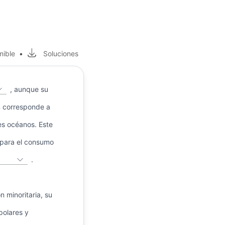
mible
•
Soluciones
, aunque su
 % corresponde a
es océanos. Este
 para el consumo
.
n minoritaria, su
polares y