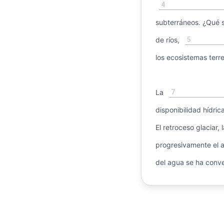
4
subterráneos. ¿Qué s
5
de ríos,
los ecosistemas terre
7
La
disponibilidad hídri
El retroceso glaciar,
progresivamente el a
del agua se ha conve