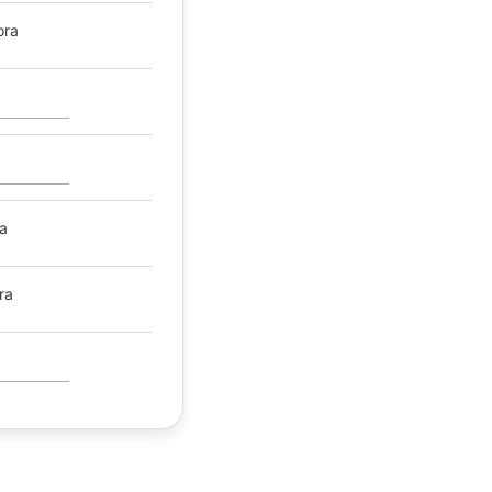
ora
ia
ra