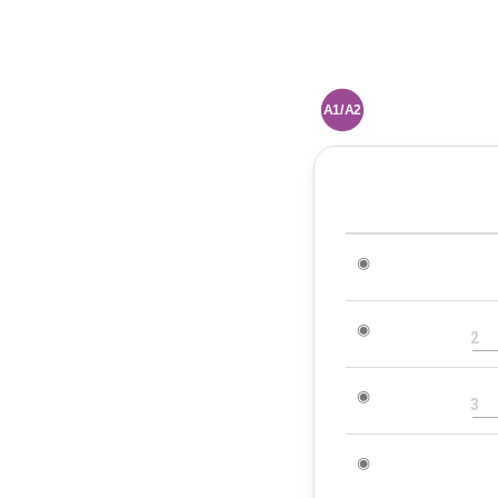
A1/A2
◉
◉
2
◉
3
◉