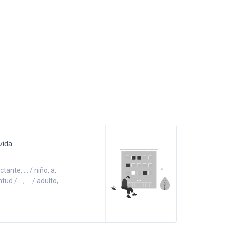
vida
tante, ... / niño, a,
d / ..., ... / adulto,...