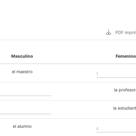
PDF
impri
Masculino
Femenino
el maestro
1
la profesor
la estudian
el alumno
4