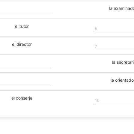
la examinad
el tutor
6
el director
7
la secretar
la orientado
el conserje
10