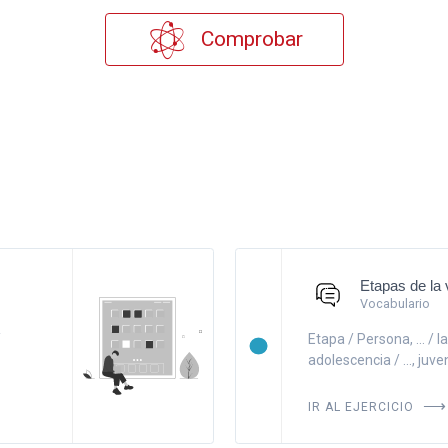
Comprobar
Etapas de la 
Vocabulario
/
Etapa / Persona, ... / lac
adolescencia / ..., juventu
IR AL EJERCICIO