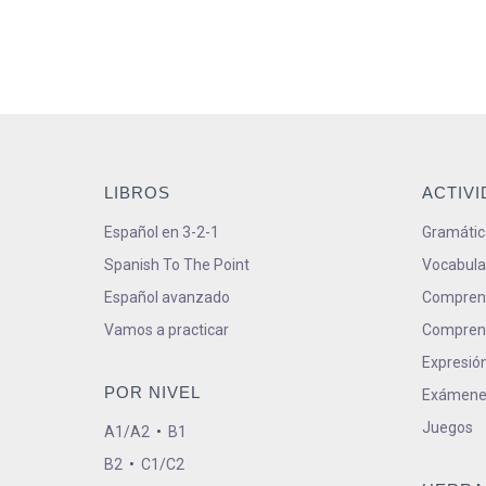
LIBROS
ACTIV
Español en 3-2-1
Gramátic
Spanish To The Point
Vocabula
Español avanzado
Comprens
Vamos a practicar
Comprens
Expresión
POR NIVEL
Exámene
Juegos
A1/A2
•
B1
B2
•
C1/C2