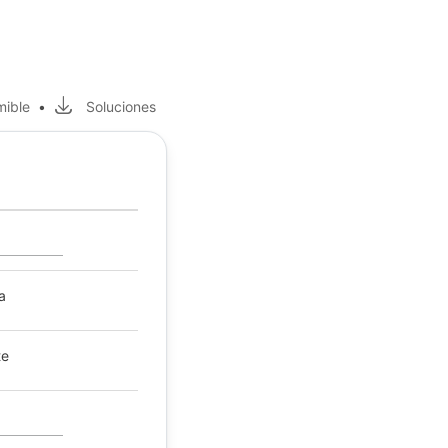
mible
•
Soluciones
a
te