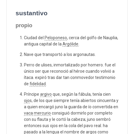
sustantivo
propio
Ciudad del
Peloponeso
, cerca del golfo de Nauplia,
antigua capital de la
Argólide
.
Nave que transportó a los argonautas.
Perro de ulises, inmortalizado por homero. fue el
único ser que reconoció al héroe cuando volvió a
ítaca. expiró tras dar tan conmovedor testimonio
de
fidelidad
.
Príncipe
argivo
que, según la fábula, tenía cien
ojo
s, de los que siempre tenía abiertos cincuenta y
a quien encargó juno la guarda de ío convertida en
vaca
mercurio
consiguió dormirlo por completo
con su flauta y le cortó la cabeza; juno sembró
entonces sus ojos en la cola del pavo real. ha
pasado a la lengua el nombre de argos como