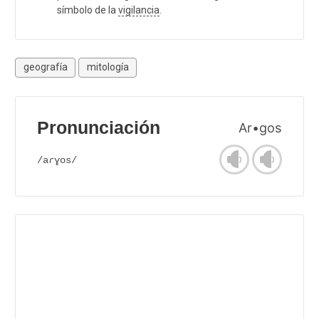
símbolo de la
vigilancia
.
geografía
mitología
Pronunciación
Ar•gos
/aɾɣos/