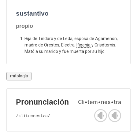
sustantivo
propio
Hija de Tíndaro y de Leda, esposa de
Agamenón
,
madre de Orestes, Electra,
Ifigenia
y Crisótemis.
Mató a su marido y fue muerta por su hijo.
mitología
Pronunciación
Cli•tem•nes•tra
/klitemnestɾa/