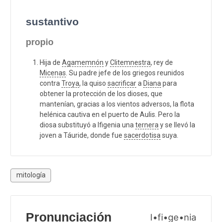
sustantivo
propio
Hija de
Agamemnón
y
Clitemnestra
, rey de
Micenas
. Su padre jefe de los griegos reunidos
contra
Troya
, la quiso
sacrificar
a
Diana
para
obtener la protección de los dioses, que
mantenían, gracias a los vientos adversos, la flota
helénica cautiva en el puerto de Aulis. Pero la
diosa substituyó a Ifigenia una
ternera
y se llevó la
joven a Táuride, donde fue
sacerdotisa
suya.
mitología
Pronunciación
I•fi•ge•nia