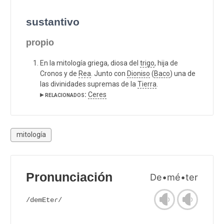
sustantivo
propio
En la mitología griega, diosa del
trigo
, hija de
Cronos y de
Rea
. Junto con
Dioniso
(
Baco
) una de
las divinidades supremas de la
Tierra
.
▸ relacionados:
Ceres
mitología
Pronunciación
De•mé•ter
/demEteɾ/