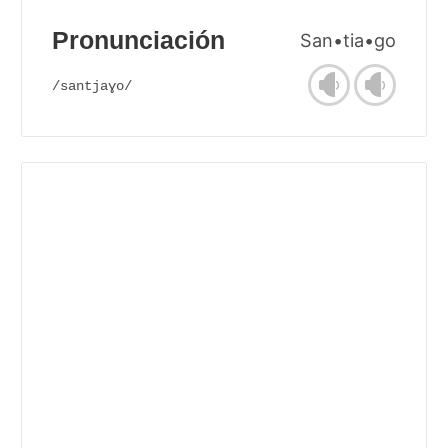
Pronunciación
San•tia•go
/santjaɣo/