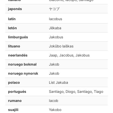
japonés
ヤコブ
latín
Iacobus
letón
Jēkaba
limburgués
Jakobus
lituano
Jokūbo laiškas
neerlandés
Jaap, Jacobus, Jakobus
noruego bokmal
Jakob
noruego nynorsk
Jakob
polaco
List Jakuba
portugués
Santiago, Diogo, Santiago, Tiago
rumano
Iacob
suajili
Yakobo