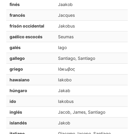
finés
Jaakob
francés
Jacques
frisón occidental
Jakobus
gaélico escocés
Seumas
galés
Iago
gallego
Santiago, Santiago
griego
Ιάκωβος
hawaiano
Iakobo
húngaro
Jakab
ido
Iakobus
inglés
Jacob, James, Santiago
islandés
Jakob
italiano
Giacomo, Iacopo, Santiago