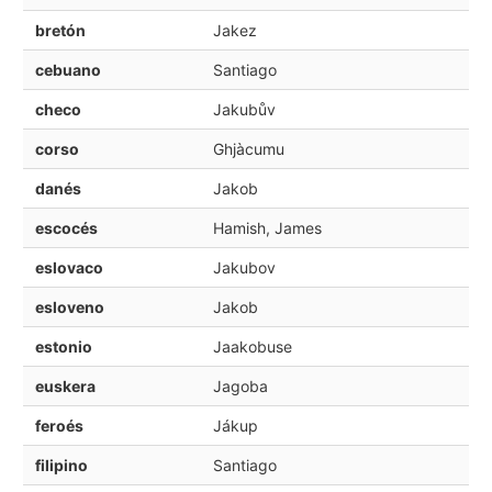
bretón
Jakez
cebuano
Santiago
checo
Jakubův
corso
Ghjàcumu
danés
Jakob
escocés
Hamish, James
eslovaco
Jakubov
esloveno
Jakob
estonio
Jaakobuse
euskera
Jagoba
feroés
Jákup
filipino
Santiago