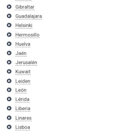
Gibraltar
Guadalajara
Helsinki
Hermosillo
Huelva
Jaén
Jerusalén
Kuwait
Leiden
León
Lérida
Liberia
Linares
Lisboa