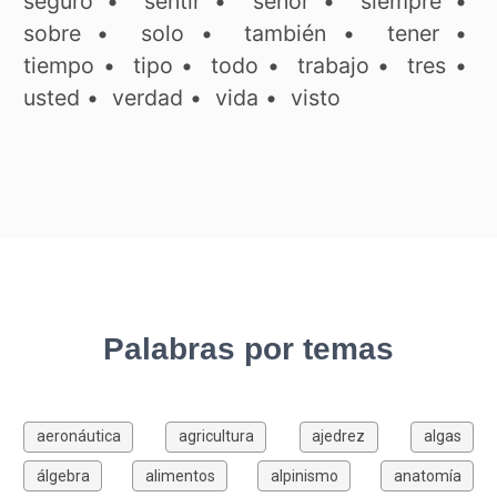
seguro
•
sentir
•
señor
•
siempre
•
sobre
•
solo
•
también
•
tener
•
tiempo
•
tipo
•
todo
•
trabajo
•
tres
•
usted
•
verdad
•
vida
•
visto
Palabras por temas
aeronáutica
agricultura
ajedrez
algas
álgebra
alimentos
alpinismo
anatomía