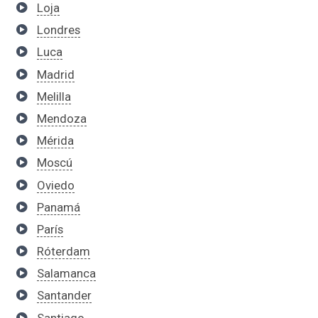
Loja
Londres
Luca
Madrid
Melilla
Mendoza
Mérida
Moscú
Oviedo
Panamá
París
Róterdam
Salamanca
Santander
Santiago