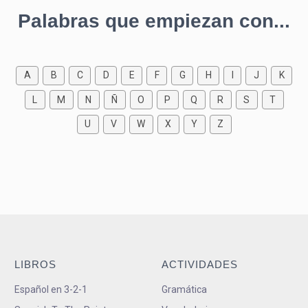
Palabras que empiezan con...
A
B
C
D
E
F
G
H
I
J
K
L
M
N
Ñ
O
P
Q
R
S
T
U
V
W
X
Y
Z
LIBROS
ACTIVIDADES
Español en 3-2-1
Gramática