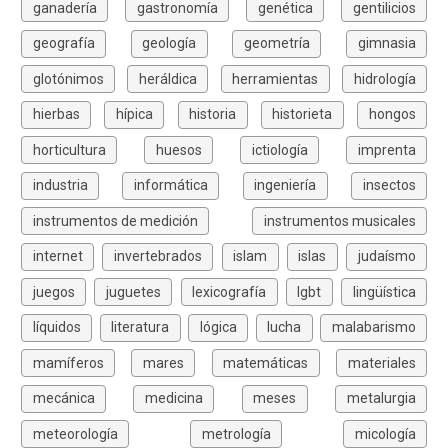
ganadería
gastronomía
genética
gentilicios
geografía
geología
geometría
gimnasia
glotónimos
heráldica
herramientas
hidrología
hierbas
hípica
historia
historieta
hongos
horticultura
huesos
ictiología
imprenta
industria
informática
ingeniería
insectos
instrumentos de medición
instrumentos musicales
internet
invertebrados
islam
islas
judaísmo
juegos
juguetes
lexicografía
lgbt
lingüística
líquidos
literatura
lógica
lucha
malabarismo
mamíferos
mares
matemáticas
materiales
mecánica
medicina
meses
metalurgia
meteorología
metrología
micología