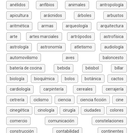
anélidos
anfibios
animales
antropología
apicultura
arácnidos
árboles
arbustos
aritmética
armas
arqueología
arquitectura
arte
artes marciales
artrópodos
astrofísica
astrología
astronomía
atletismo
audiología
automovilismo
aves
baloncesto
batería de cocina
bebida
béisbol
billar
biología
bioquímica
bolos
botánica
cactos
cardiología
carpintería
cereales
cerrajería
cetrería
ciclismo
ciencia
ciencia ficción
cine
cinegética
cinología
cirugía
ciudades
colores
comercio
comunicación
constelaciones
construcción
contabilidad
continentes