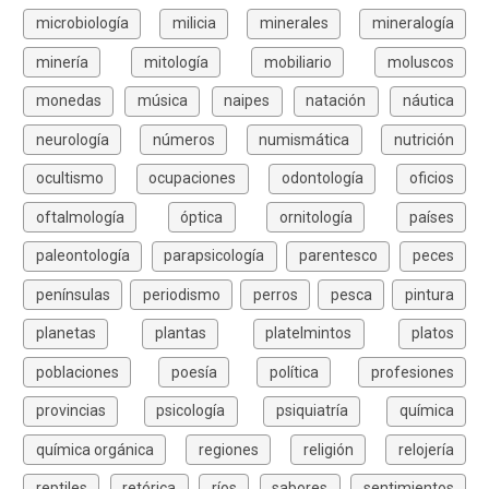
microbiología
milicia
minerales
mineralogía
minería
mitología
mobiliario
moluscos
monedas
música
naipes
natación
náutica
neurología
números
numismática
nutrición
ocultismo
ocupaciones
odontología
oficios
oftalmología
óptica
ornitología
países
paleontología
parapsicología
parentesco
peces
penínsulas
periodismo
perros
pesca
pintura
planetas
plantas
platelmintos
platos
poblaciones
poesía
política
profesiones
provincias
psicología
psiquiatría
química
química orgánica
regiones
religión
relojería
reptiles
retórica
ríos
sabores
sentimientos