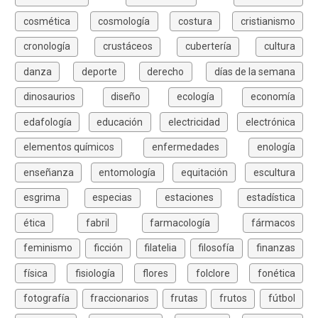
cosmética
cosmología
costura
cristianismo
cronología
crustáceos
cubertería
cultura
danza
deporte
derecho
días de la semana
dinosaurios
diseño
ecología
economía
edafología
educación
electricidad
electrónica
elementos químicos
enfermedades
enología
enseñanza
entomología
equitación
escultura
esgrima
especias
estaciones
estadística
ética
fabril
farmacología
fármacos
feminismo
ficción
filatelia
filosofía
finanzas
física
fisiología
flores
folclore
fonética
fotografía
fraccionarios
frutas
frutos
fútbol