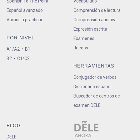
Spanish To The Point
Vocabulario
Español avanzado
Comprensión de lectura
Vamos a practicar
Comprensión auditiva
Expresión escrita
POR NIVEL
Exámenes
Juegos
A1/A2
•
B1
B2
•
C1/C2
HERRAMIENTAS
Conjugador de verbos
Diccionario español
Buscador de centros de
examen DELE
BLOG
DELE