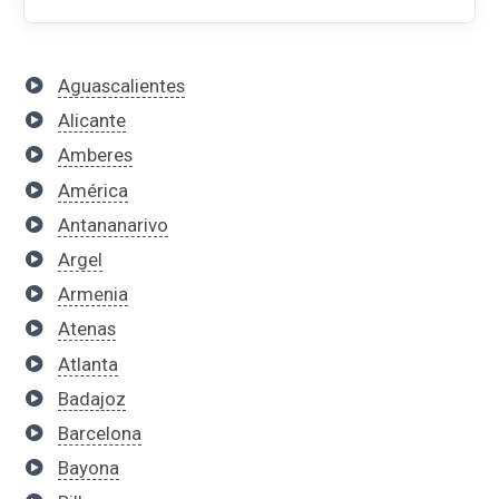
Aguascalientes
Alicante
Amberes
América
Antananarivo
Argel
Armenia
Atenas
Atlanta
Badajoz
Barcelona
Bayona