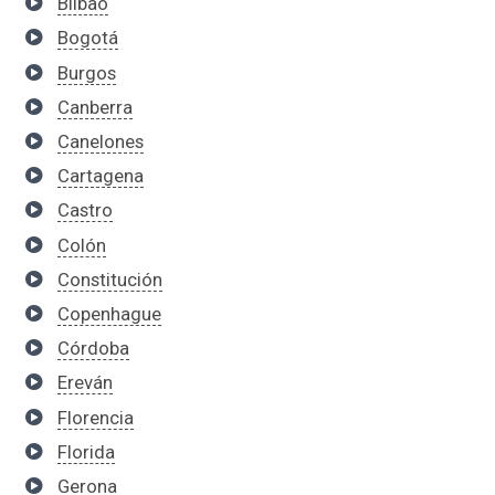
Bilbao
Bogotá
Burgos
Canberra
Canelones
Cartagena
Castro
Colón
Constitución
Copenhague
Córdoba
Ereván
Florencia
Florida
Gerona