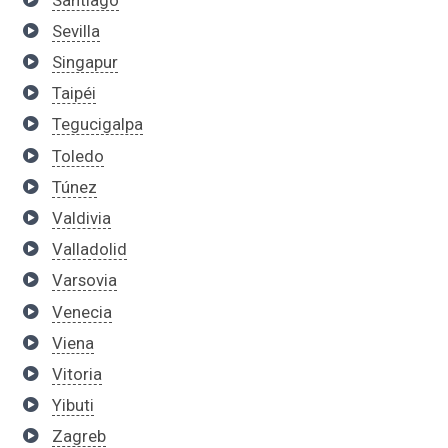
Sevilla
Singapur
Taipéi
Tegucigalpa
Toledo
Túnez
Valdivia
Valladolid
Varsovia
Venecia
Viena
Vitoria
Yibuti
Zagreb