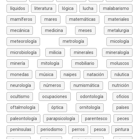
líquidos
literatura
lógica
lucha
malabarismo
mamíferos
mares
matemáticas
materiales
mecánica
medicina
meses
metalurgia
meteorología
metrología
micología
microbiología
milicia
minerales
mineralogía
minería
mitología
mobiliario
moluscos
monedas
música
naipes
natación
náutica
neurología
números
numismática
nutrición
ocultismo
ocupaciones
odontología
oficios
oftalmología
óptica
ornitología
países
paleontología
parapsicología
parentesco
peces
penínsulas
periodismo
perros
pesca
pintura