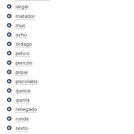
largar
matador
mus
ocho
órdago
perico
pericón
pique
piscolabis
quince
quinta
renegado
ronda
sexto