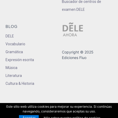
Buscador de centros de
examen DELE
BLOG
DELE
Vocabulario
Gramática
Copyright © 2025
Ediciones Fluo
Expresión escrita
Música
Literatura
Cultura & Historia
Este sitio web utiliza cookies para mejorar su experiencia. Si continúas
navegando, consideraremos que aceptas su uso.
Aceptar
Más sobre nuestra política de cookies