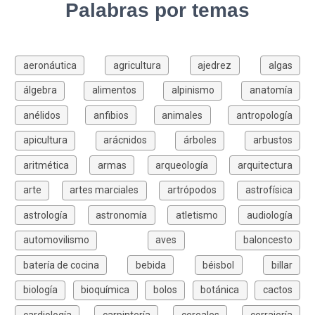
Palabras por temas
aeronáutica
agricultura
ajedrez
algas
álgebra
alimentos
alpinismo
anatomía
anélidos
anfibios
animales
antropología
apicultura
arácnidos
árboles
arbustos
aritmética
armas
arqueología
arquitectura
arte
artes marciales
artrópodos
astrofísica
astrología
astronomía
atletismo
audiología
automovilismo
aves
baloncesto
batería de cocina
bebida
béisbol
billar
biología
bioquímica
bolos
botánica
cactos
cardiología
carpintería
cereales
cerrajería