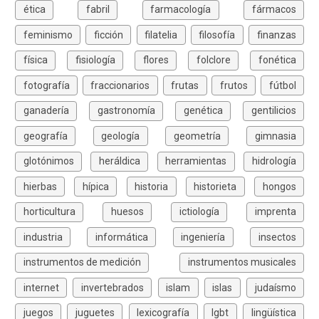
ética
fabril
farmacología
fármacos
feminismo
ficción
filatelia
filosofía
finanzas
física
fisiología
flores
folclore
fonética
fotografía
fraccionarios
frutas
frutos
fútbol
ganadería
gastronomía
genética
gentilicios
geografía
geología
geometría
gimnasia
glotónimos
heráldica
herramientas
hidrología
hierbas
hípica
historia
historieta
hongos
horticultura
huesos
ictiología
imprenta
industria
informática
ingeniería
insectos
instrumentos de medición
instrumentos musicales
internet
invertebrados
islam
islas
judaísmo
juegos
juguetes
lexicografía
lgbt
lingüística