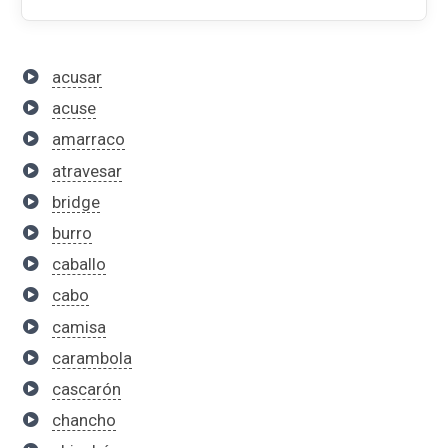
acusar
acuse
amarraco
atravesar
bridge
burro
caballo
cabo
camisa
carambola
cascarón
chancho