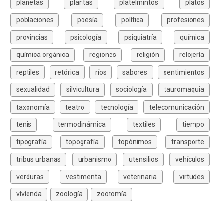
planetas
plantas
platelmintos
platos
poblaciones
poesía
política
profesiones
provincias
psicología
psiquiatría
química
química orgánica
regiones
religión
relojería
reptiles
retórica
ríos
sabores
sentimientos
sexualidad
silvicultura
sociología
tauromaquia
taxonomía
teatro
tecnología
telecomunicación
tenis
termodinámica
textiles
tiempo
tipografía
topografía
topónimos
transporte
tribus urbanas
urbanismo
utensilios
vehículos
verduras
vestimenta
veterinaria
virtudes
vivienda
zoología
zootomía