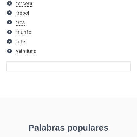
tercera
trébol
tres
triunfo
tute
veintiuno
Palabras populares