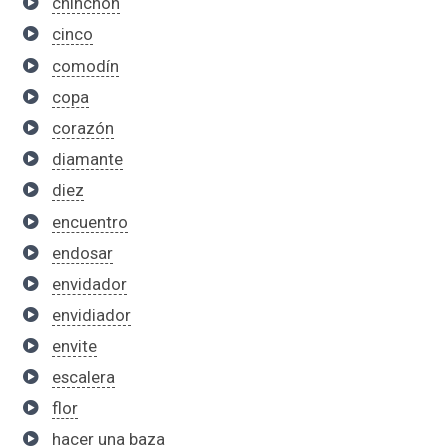
chinchón
cinco
comodín
copa
corazón
diamante
diez
encuentro
endosar
envidador
envidiador
envite
escalera
flor
hacer una baza