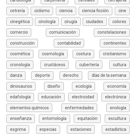
cetrería
ciclismo
ciencia
ciencia ficción
cine
cinegética
cinología
cirugía
ciudades
colores
comercio
comunicación
constelaciones
construcción
contabilidad
continentes
cosmética
cosmología
costura
cristianismo
cronología
crustáceos
cubertería
cultura
danza
deporte
derecho
días de la semana
dinosaurios
diseño
ecología
economía
edafología
educación
electricidad
electrónica
elementos químicos
enfermedades
enología
enseñanza
entomología
equitación
escultura
esgrima
especias
estaciones
estadística