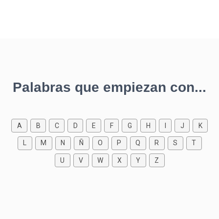
Palabras que empiezan con...
A
B
C
D
E
F
G
H
I
J
K
L
M
N
Ñ
O
P
Q
R
S
T
U
V
W
X
Y
Z